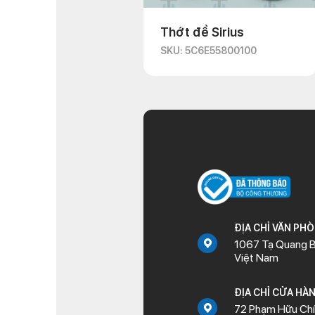
Thớt đề Sirius
SKU: 5C6E55800100
ĐỊA CHỈ VĂN PH
1067 Tạ Quang B
Việt Nam
ĐỊA CHỈ CỬA HÀ
72 Phạm Hữu Chí,