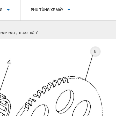
OG
PHỤ TÙNG XE MÁY
I 2012-2014
1FC00 – BỘ ĐỀ
5