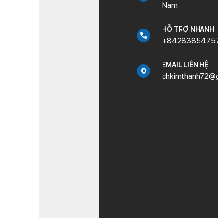
Nam
HỖ TRỢ NHANH
+8428385475
EMAIL LIÊN HỆ
chkimthanh72@g