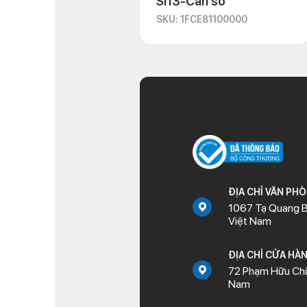
Si13-Cần số
SKU: 1FCE81100000
ĐỊA CHỈ VĂN PH
1067 Tạ Quang B
Việt Nam
ĐỊA CHỈ CỬA HÀ
72 Phạm Hữu Chí,
Nam