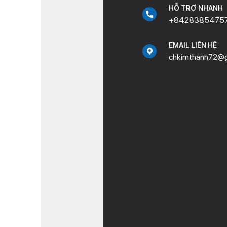
HỖ TRỢ NHANH
+8428385475
EMAIL LIÊN HỆ
chkimthanh72@g