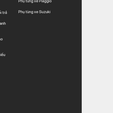
Phụ tùng xe Piaggio
Phụ tùng xe Suzuki
i trả
hanh
ảo
iếu