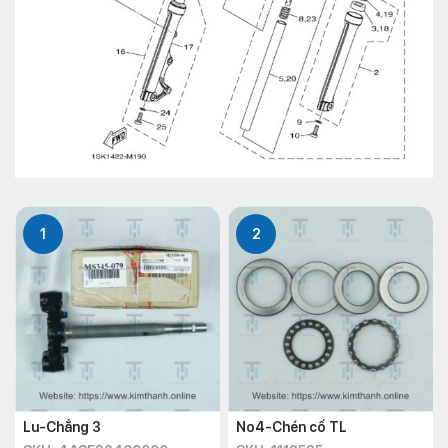
1
2
Lu-Chẳng 3
No4-Chén cổ TL