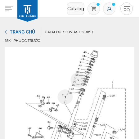
Catalog
TRANG CHỦ
CATALOG
LUVIAS FI 2015
1SK – PHUỘC TRƯỚC
2
Không có sản phẩm nào trong giỏ hàng
1