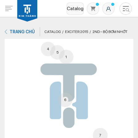
Catalog
TRANG CHỦ
CATALOG
EXCITER 2015
2ND – BỘ BƠM NHỚT
4
5
1
Không có sản phẩm nào trong giỏ hàng
6
7