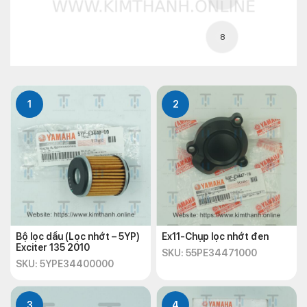
8
1
2
Bộ lọc dầu (Lọc nhớt – 5YP)
Ex11-Chụp lọc nhớt đen
Exciter 135 2010
SKU: 55PE34471000
SKU: 5YPE34400000
3
4