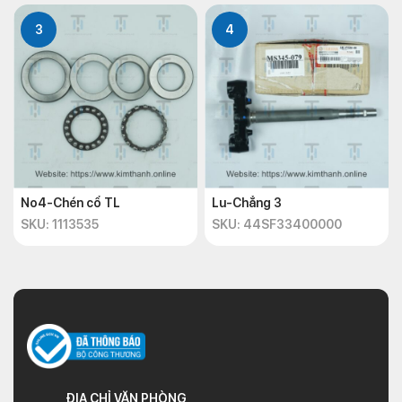
3
4
No4-Chén cổ TL
Lu-Chẳng 3
SKU: 1113535
SKU: 44SF33400000
ĐỊA CHỈ VĂN PHÒNG