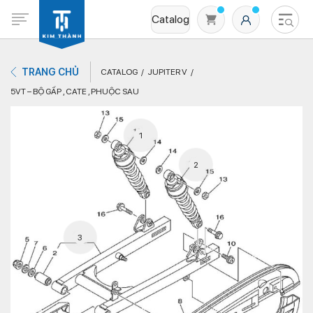
Catalog
TRANG CHỦ
CATALOG
JUPITER V
5VT – BỘ GẤP , CATE , PHUỘC SAU
1
2
Không có sản phẩm nào trong giỏ hàng
3