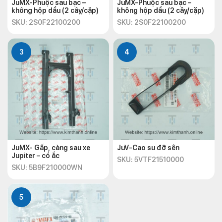
JuMX-Phuộc sau bạc –
JuMX-Phuộc sau bạc –
không hộp dầu (2 cây/cặp)
không hộp dầu (2 cây/cặp)
SKU: 2S0F22100200
SKU: 2S0F22100200
3
4
JuMX- Gấp, càng sau xe
JuV-Cao su đỡ sên
Jupiter – có ắc
SKU: 5VTF21510000
SKU: 5B9F210000WN
5