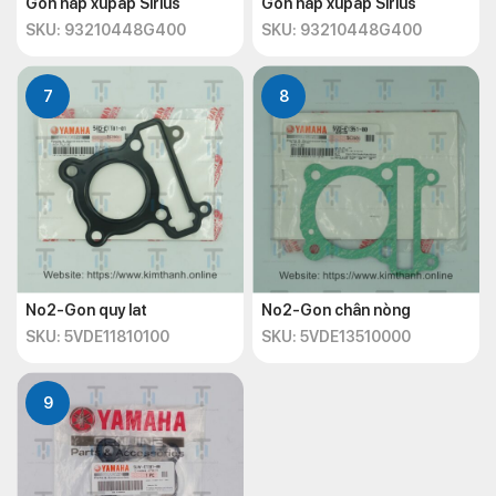
Gon nắp xupap Sirius
Gon nắp xupap Sirius
SKU: 93210448G400
SKU: 93210448G400
7
8
No2-Gon quy lat
No2-Gon chân nòng
SKU: 5VDE11810100
SKU: 5VDE13510000
9