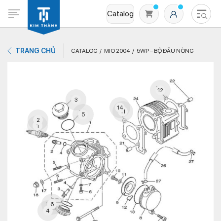
Catalog
TRANG CHỦ
CATALOG
MIO 2004
5WP – BỘ ĐẦU NÒNG
12
3
14
11
5
2
1
Không có sản phẩm nào trong giỏ hàng
6
4