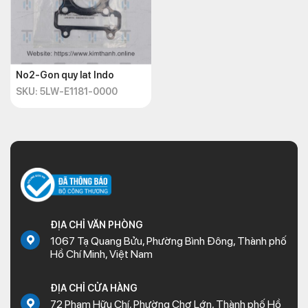
No2-Gon quy lat Indo
SKU: 5LW-E1181-0000
ĐỊA CHỈ VĂN PHÒNG
1067 Tạ Quang Bửu, Phường Bình Đông, Thành phố
Hồ Chí Minh, Việt Nam
ĐỊA CHỈ CỬA HÀNG
72 Phạm Hữu Chí, Phường Chợ Lớn, Thành phố Hồ