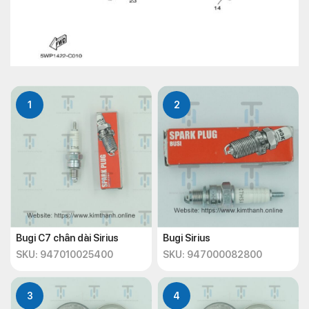
1
2
Bugi C7 chân dài Sirius
Bugi Sirius
SKU: 947010025400
SKU: 947000082800
3
4