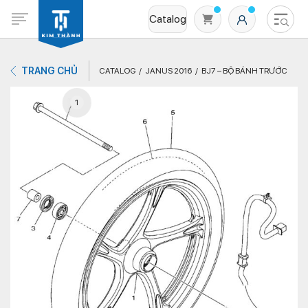
Catalog
TRANG CHỦ
CATALOG
JANUS 2016
BJ7 – BỘ BÁNH TRƯỚC
1
Không có sản phẩm nào trong giỏ hàng