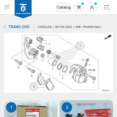
Catalog
TRANG CHỦ
CATALOG
SH VN 2022
K1B – PHANH SAU
1
Không có sản phẩm nào trong giỏ hàng
2
1
2