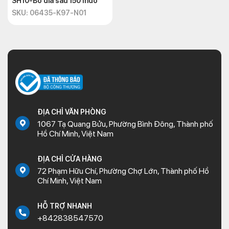
SH10-Bố dĩa sau 150 Indo
SKU: 06435-K97-N01
ĐỊA CHỈ VĂN PHÒNG
1067 Tạ Quang Bửu, Phường Bình Đông, Thành phố
Hồ Chí Minh, Việt Nam
ĐỊA CHỈ CỬA HÀNG
72 Phạm Hữu Chí, Phường Chợ Lớn, Thành phố Hồ
Chí Minh, Việt Nam
HỖ TRỢ NHANH
+842838547570