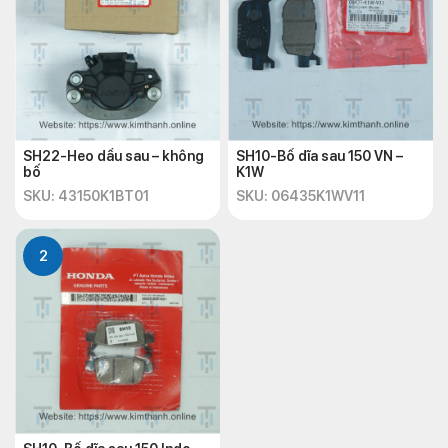
SH22-Heo dầu sau – không
SH10-Bố dĩa sau 150 VN –
bố
K1W
SKU: 43150K1BT01
SKU: 06435K1WV11
2