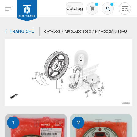
Catalog
TRANG CHỦ
CATALOG
AIR BLADE 2020
K1F – BỘ BÁNH SAU
3
2
1
5
Không có sản phẩm nào trong giỏ hàng
1
2