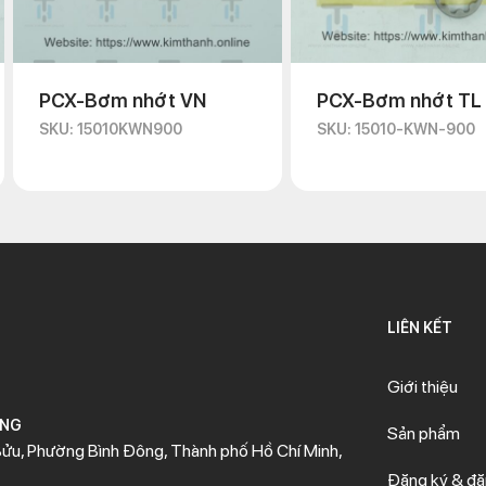
PCX-Bơm nhớt VN
PCX-Bơm nhớt TL
SKU: 15010KWN900
SKU: 15010-KWN-900
LIÊN KẾT
Giới thiệu
ÒNG
Sản phẩm
ửu, Phường Bình Đông, Thành phố Hồ Chí Minh,
Đăng ký & đ