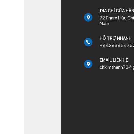
ĐỊA CHỈ CỬA HÀ
72 Phạm Hữu Chí,
Nam
HỖ TRỢ NHANH
+8428385475
EMAIL LIÊN HỆ
chkimthanh72@g