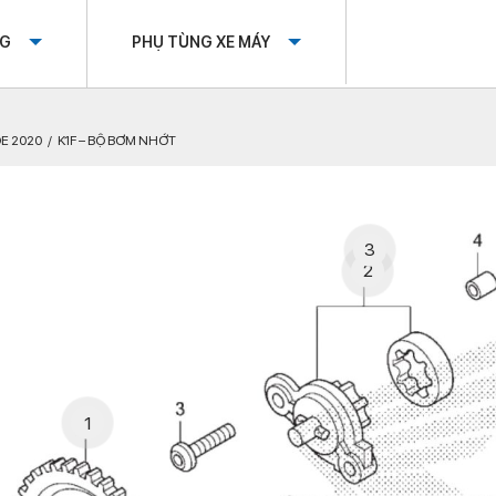
OG
PHỤ TÙNG XE MÁY
DE 2020
K1F – BỘ BƠM NHỚT
3
2
1