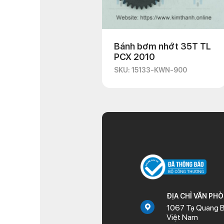
Bánh bơm nhớt 35T TL
PCX 2010
SKU: 15133-KWN-900
ĐỊA CHỈ VĂN PH
1067 Tạ Quang B
Việt Nam