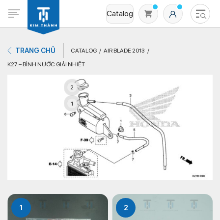
Catalog
TRANG CHỦ
CATALOG
AIR BLADE 2013
K27 – BÌNH NƯỚC GIẢI NHIỆT
2
1
Không có sản phẩm nào trong giỏ hàng
1
2