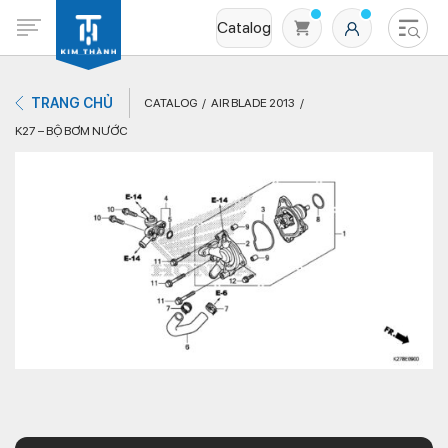
Catalog
TRANG CHỦ
CATALOG
AIR BLADE 2013
K27 – BỘ BƠM NƯỚC
Không có sản phẩm nào trong giỏ hàng