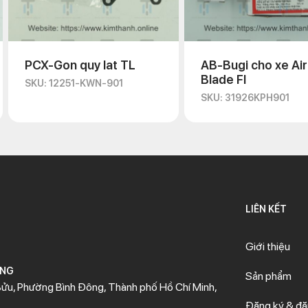
PCX-Gon quy lat TL
AB-Bugi cho xe Air
Blade FI
SKU: 12251-KWN-901
SKU: 31926KPH901
LIÊN KẾT
Giới thiệu
ÒNG
Sản phẩm
ửu, Phường Bình Đông, Thành phố Hồ Chí Minh,
Đăng ký & đ