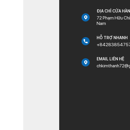
ĐỊA CHỈ CỬA HÀ
72 Phạm Hữu Chí,
Nam
HỖ TRỢ NHANH
+8428385475
EMAIL LIÊN HỆ
chkimthanh72@g