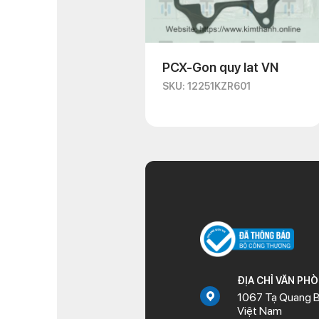
PCX-Gon quy lat VN
SKU: 12251KZR601
ĐỊA CHỈ VĂN PH
1067 Tạ Quang B
Việt Nam