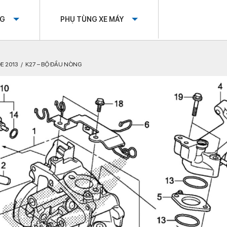
OG
PHỤ TÙNG XE MÁY
E 2013
K27 – BỘ ĐẦU NÒNG