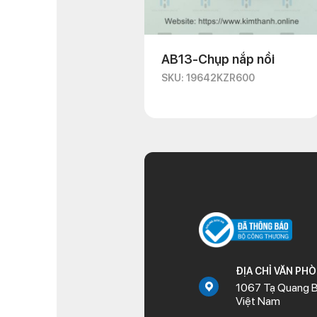
AB13-Chụp nắp nồi
SKU: 19642KZR600
ĐỊA CHỈ VĂN PH
1067 Tạ Quang B
Việt Nam