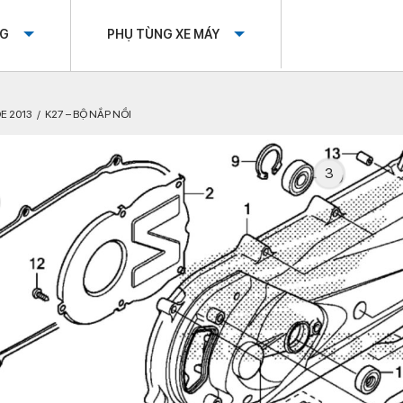
OG
PHỤ TÙNG XE MÁY
E 2013
K27 – BỘ NẮP NỒI
3