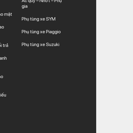
Ắc quy – Nhớt – Phụ
gia
ảo mật
Phụ tùng xe SYM
ao
Phụ tùng xe Piaggio
Phụ tùng xe Suzuki
i trả
hanh
ảo
iếu