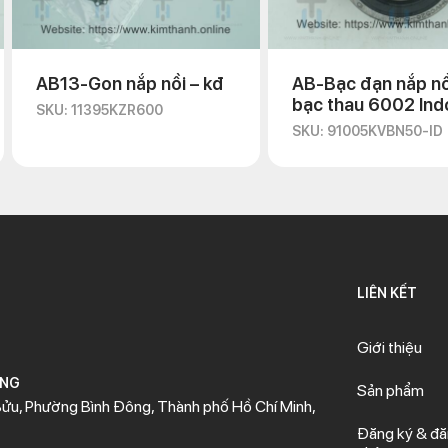
AB13-Gon nắp nồi – kđ
AB-Bạc đạn nắp nồ
bạc thau 6002 Ind
SKU: 11395KZR600
SKU: 91005KVBN50-ID
LIÊN KẾT
Giới thiệu
ÒNG
Sản phẩm
ửu, Phường Bình Đông, Thành phố Hồ Chí Minh,
Đăng ký & đ