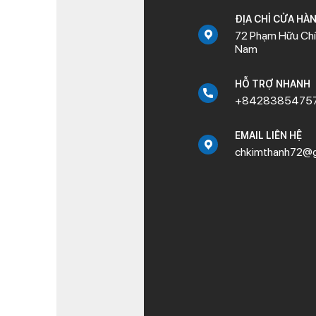
ĐỊA CHỈ CỬA HÀ
72 Phạm Hữu Chí,
Nam
HỖ TRỢ NHANH
+8428385475
EMAIL LIÊN HỆ
chkimthanh72@g