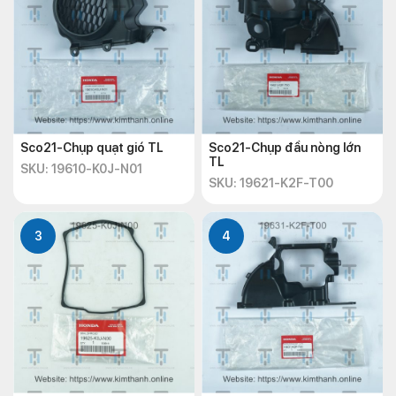
Sco21-Chụp quạt gió TL
Sco21-Chụp đầu nòng lớn
TL
SKU: 19610-K0J-N01
SKU: 19621-K2F-T00
3
4