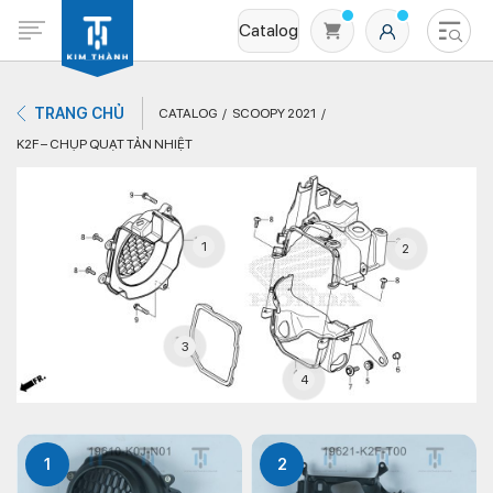
Catalog
TRANG CHỦ
CATALOG
SCOOPY 2021
K2F – CHỤP QUẠT TẢN NHIỆT
1
2
Không có sản phẩm nào trong giỏ hàng
3
4
1
2