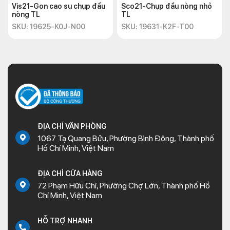
Vis21-Gon cao su chụp đầu
Sco21-Chụp đầu nòng nhỏ
nòng TL
TL
SKU: 19625-K0J-N00
SKU: 19631-K2F-T00
ĐỊA CHỈ VĂN PHÒNG
1067 Tạ Quang Bửu, Phường Bình Đông, Thành phố
Hồ Chí Minh, Việt Nam
ĐỊA CHỈ CỬA HÀNG
72 Phạm Hữu Chí, Phường Chợ Lớn, Thành phố Hồ
Chí Minh, Việt Nam
HỖ TRỢ NHANH