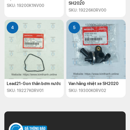
SH2020
SKU: 19200K1NV00
SKU: 19226K0RV00
4
5
Lead21-Gon thân bơm nước
Van hằng nhiệt xe SH2020
SKU: 19227K0RV01
SKU: 19300K0RV02