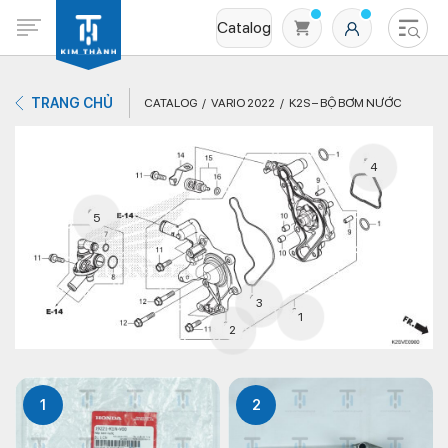
Catalog
TRANG CHỦ
CATALOG
VARIO 2022
K2S – BỘ BƠM NƯỚC
4
5
Không có sản phẩm nào trong giỏ hàng
3
1
2
1
2