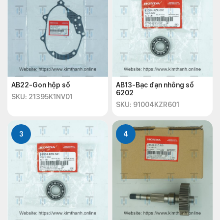
AB22-Gon hộp số
AB13-Bạc đạn nhông số
6202
SKU: 21395K1NV01
SKU: 91004KZR601
3
4