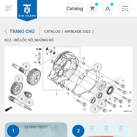
Catalog
TRANG CHỦ
CATALOG
AIR BLADE 2022
K2Z – BỘ LỐC SỐ , NHÔNG SỐ
4
1
7
Không có sản phẩm nào trong giỏ hàng
5
6
3
2
1
2