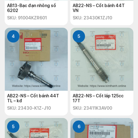
AB13-Bạc đạn nhông số
AB22-NS – Cốt bánh 44T
6202
VN
SKU: 91004KZR601
SKU: 23430K1ZJ10
4
5
AB22-NS – Cốt bánh 44T
AB22-NS – Cốt láp 125cc
TL – kđ
17T
SKU: 23430-K1Z-J10
SKU: 23411K3AV00
5
6