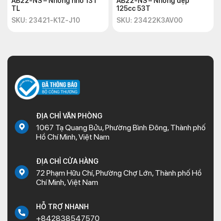
AB22-NS – Nhông nhỏ 13T
AB22-NS – Nhông dẹp
TL
125cc 53T
SKU: 23421-K1Z-J10
SKU: 23422K3AV00
ĐỊA CHỈ VĂN PHÒNG
1067 Tạ Quang Bửu, Phường Bình Đông, Thành phố
Hồ Chí Minh, Việt Nam
ĐỊA CHỈ CỬA HÀNG
72 Phạm Hữu Chí, Phường Chợ Lớn, Thành phố Hồ
Chí Minh, Việt Nam
HỖ TRỢ NHANH
+842838547570