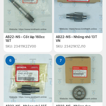
AB22-NS – Cốt láp 160cc
AB22-NS – Nhông nhỏ 13T
18T
VN
SKU: 23411K2ZV00
SKU: 23421K1ZJ10
6
7