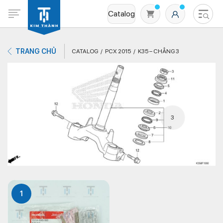
Catalog
TRANG CHỦ
CATALOG
PCX 2015
K35 – CHẲNG 3
3
Không có sản phẩm nào trong giỏ hàng
1