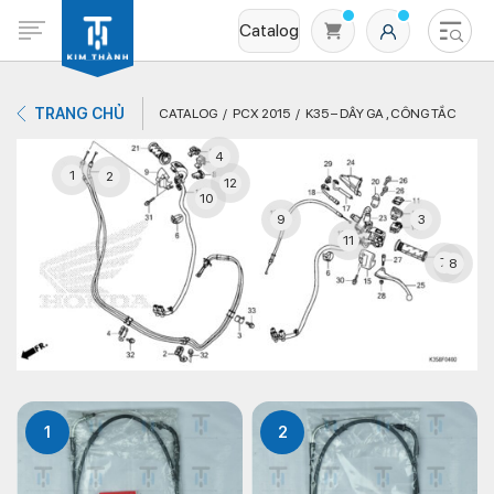
Catalog
TRANG CHỦ
CATALOG
PCX 2015
K35 – DÂY GA , CÔNG TẮC
4
1
2
12
10
9
3
11
7
8
Không có sản phẩm nào trong giỏ hàng
1
2