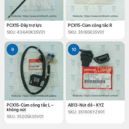
PCX15-Dây trợ lực
PCX15-Cùm công tắc R
SKU: 43440K35V01
SKU: 35165K35V01
9
10
PCX15-Cùm công tắc L –
AB13-Nút đề – KYZ
không nút
SKU: 35160KYZ901
SKU: 35205K35V01