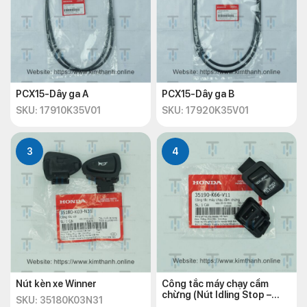
PCX15-Dây ga A
PCX15-Dây ga B
SKU: 17910K35V01
SKU: 17920K35V01
3
4
Nút kèn xe Winner
Công tắc máy chạy cầm
chừng (Nút Idling Stop –
SKU: 35180K03N31
K66) PCX 2010