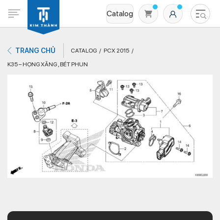
Catalog
TRANG CHỦ
CATALOG
PCX 2015
K35 – HỌNG XĂNG , BÉT PHUN
Không có sản phẩm nào trong giỏ hàng