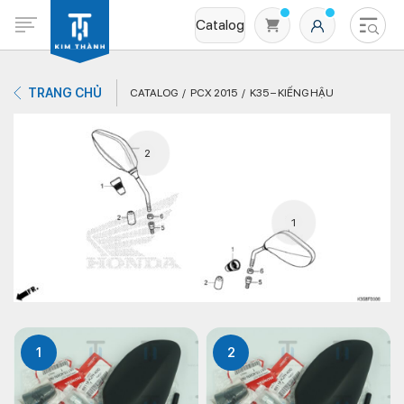
Catalog
TRANG CHỦ
CATALOG
PCX 2015
K35 – KIẾNG HẬU
2
1
Không có sản phẩm nào trong giỏ hàng
1
2