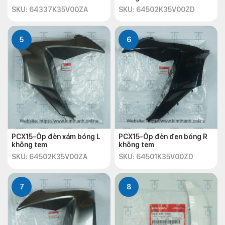
SKU: 64337K35V00ZA
SKU: 64502K35V00ZD
5
6
PCX15-Ốp đèn xám bóng L
PCX15-Ốp đèn đen bóng R
không tem
không tem
SKU: 64502K35V00ZA
SKU: 64501K35V00ZD
7
8