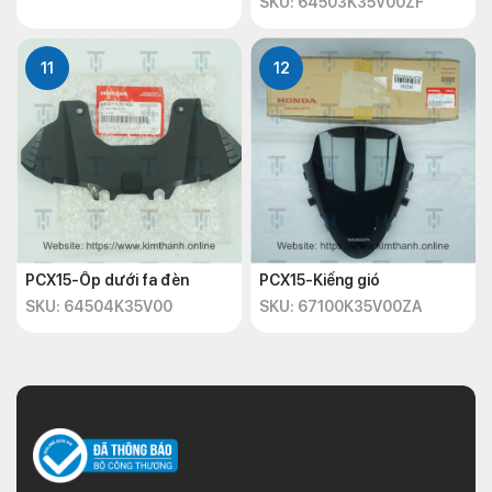
SKU: 64503K35V00ZF
11
12
PCX15-Ốp dưới fa đèn
PCX15-Kiếng gió
SKU: 64504K35V00
SKU: 67100K35V00ZA