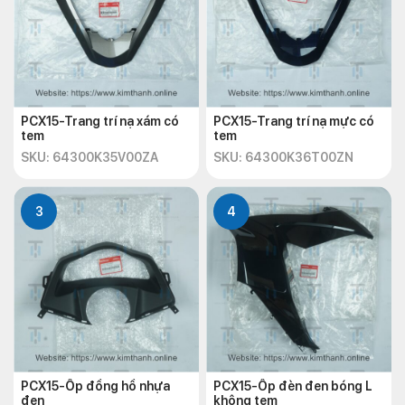
PCX15-Trang trí nạ xám có
PCX15-Trang trí nạ mực có
tem
tem
SKU: 64300K35V00ZA
SKU: 64300K36T00ZN
3
4
PCX15-Ốp đồng hồ nhựa
PCX15-Ốp đèn đen bóng L
đen
không tem