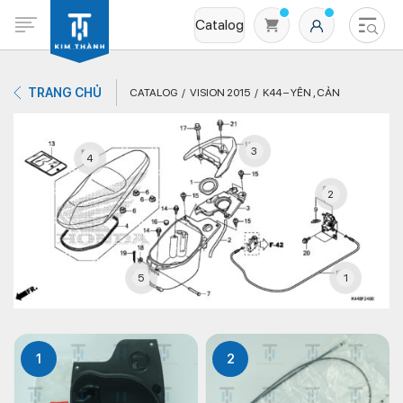
Catalog
TRANG CHỦ
CATALOG
VISION 2015
K44 – YÊN , CẢN
3
4
2
Không có sản phẩm nào trong giỏ hàng
5
1
1
2