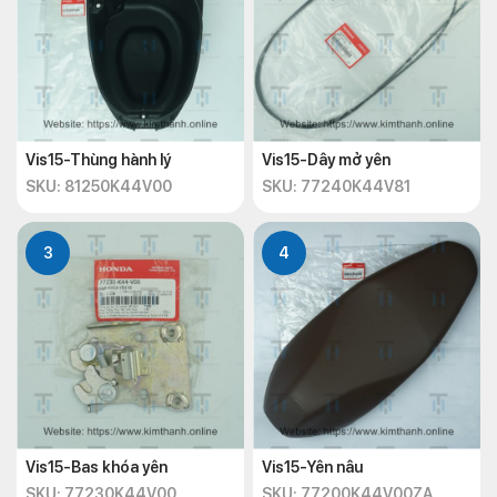
Vis15-Thùng hành lý
Vis15-Dây mở yên
SKU: 81250K44V00
SKU: 77240K44V81
3
4
Vis15-Bas khóa yên
Vis15-Yên nâu
SKU: 77230K44V00
SKU: 77200K44V00ZA