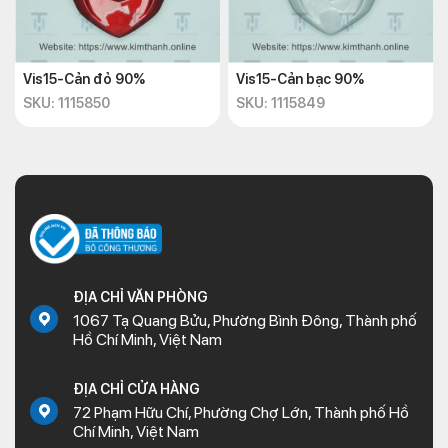
Vis15-Cản đỏ 90%
Vis15-Cản bạc 90%
SKU: 1115850
SKU: 1115849
ĐỊA CHỈ VĂN PHÒNG
1067 Tạ Quang Bửu, Phường Bình Đông, Thành phố
Hồ Chí Minh, Việt Nam
ĐỊA CHỈ CỬA HÀNG
72 Phạm Hữu Chí, Phường Chợ Lớn, Thành phố Hồ
Chí Minh, Việt Nam