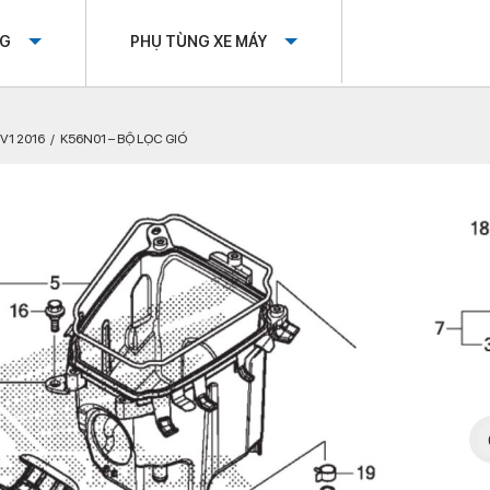
OG
PHỤ TÙNG XE MÁY
V1 2016
K56N01 – BỘ LỌC GIÓ