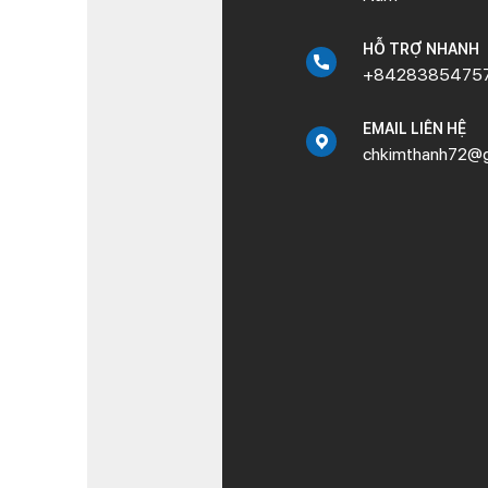
HỖ TRỢ NHANH
+8428385475
EMAIL LIÊN HỆ
chkimthanh72@g