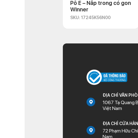
Pô E – Nắp trong có gon
Winner
SKU: 17245K56N00
ĐỊA CHỈ VĂN PH
1067 Tạ Quang B
Việt Nam
ĐỊA CHỈ CỬA HÀ
72 Phạm Hữu Chí,
Nam