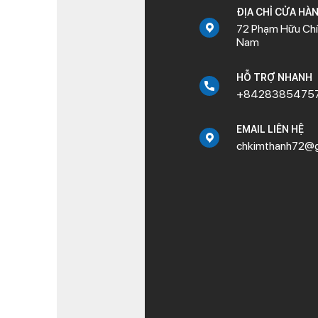
ĐỊA CHỈ CỬA HÀ
72 Phạm Hữu Chí,
Nam
HỖ TRỢ NHANH
+8428385475
EMAIL LIÊN HỆ
chkimthanh72@g