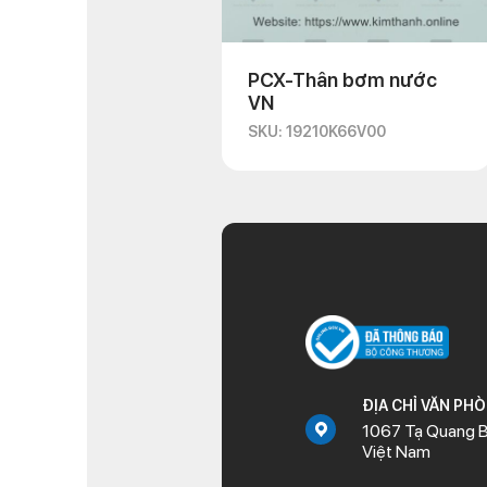
PCX-Thân bơm nước
VN
SKU: 19210K66V00
ĐỊA CHỈ VĂN PH
1067 Tạ Quang B
Việt Nam