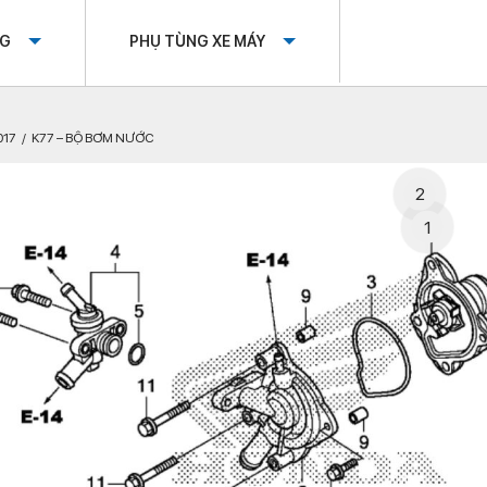
OG
PHỤ TÙNG XE MÁY
017
K77 – BỘ BƠM NƯỚC
2
1