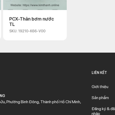
PCX-Thân bơm nước
TL
SKU: 19210-K66-V00
LIÊN KẾT
Giới thiệu
ÒNG
Sản phẩm
ửu, Phường Bình Đông, Thành phố Hồ Chí Minh,
Đăng ký & đ
nhập