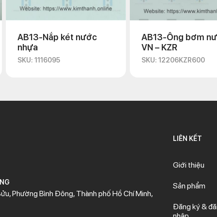
AB13-Nắp két nước
AB13-Ống bơm n
nhựa
VN – KZR
SKU: 1116095
SKU: 12206KZR600
LIÊN KẾT
Giới thiệu
ÒNG
Sản phẩm
ửu, Phường Bình Đông, Thành phố Hồ Chí Minh,
Đăng ký & đ
nhập