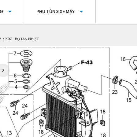
OG
PHỤ TÙNG XE MÁY
7
K97 – BỘ TẢN NHIỆT
2