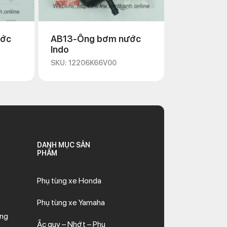
ước
AB13-Ống bơm nước
Indo
SKU: 12206K66V00
DANH MỤC SẢN
PHẨM
Phụ tùng xe Honda
Phụ tùng xe Yamaha
ăng
Ắc quy – Nhớt – Phụ