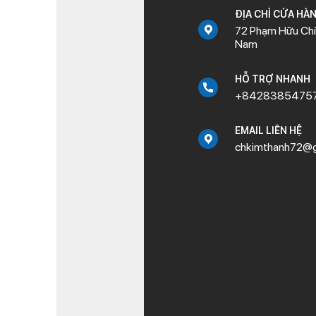
ĐỊA CHỈ CỬA HÀ
72 Phạm Hữu Chí,
Nam
HỖ TRỢ NHANH
+8428385475
EMAIL LIÊN HỆ
chkimthanh72@g