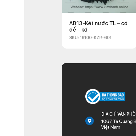
AB13-Két nước TL – có
đế – kđ
SKU: 19100-KZR-601
ĐỊA CHỈ VĂN PH
1067 Tạ Quang B
Việt Nam