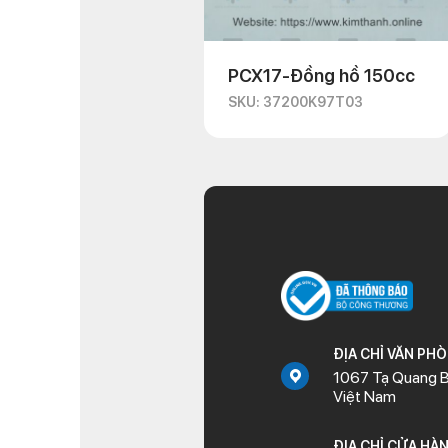
PCX17-Đồng hồ 150cc
SKU: 37200K97T03
ĐỊA CHỈ VĂN PH
1067 Tạ Quang B
Việt Nam
ĐỊA CHỈ CỬA HÀ