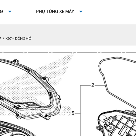
OG
PHỤ TÙNG XE MÁY
7
K97 – ĐỒNG HỒ