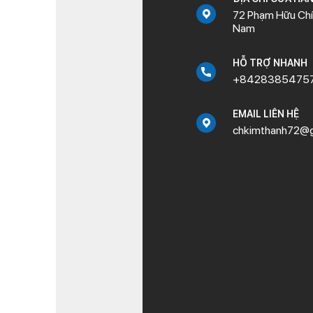
72 Phạm Hữu Chí,
Nam
HỖ TRỢ NHANH
+8428385475
EMAIL LIÊN HỆ
chkimthanh72@g