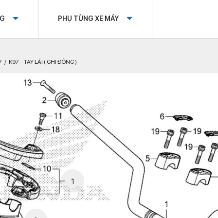
OG
PHỤ TÙNG XE MÁY
7
K97 – TAY LÁI ( GHI ĐÔNG )
1