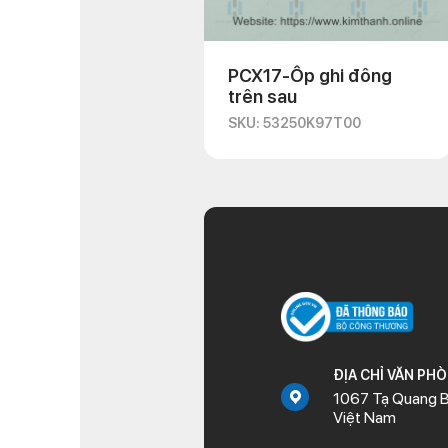
PCX17-Ốp ghi đông
trên sau
SKU: 53250K97T00
ĐỊA CHỈ VĂN PH
1067 Tạ Quang B
Việt Nam