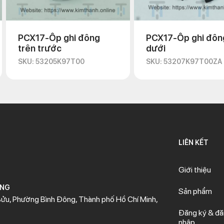
PCX17-Ốp ghi đông
PCX17-Ốp ghi đôn
trên trước
dưới
SKU: 53205K97T00
SKU: 53207K97T00ZA
LIÊN KẾT
Giới thiệu
ÒNG
Sản phẩm
ửu, Phường Bình Đông, Thành phố Hồ Chí Minh,
Đăng ký & đ
nhập