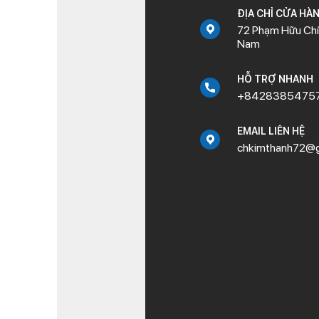
ĐỊA CHỈ CỬA HÀ
72 Phạm Hữu Chí,
Nam
HỖ TRỢ NHANH
+8428385475
EMAIL LIÊN HỆ
chkimthanh72@g