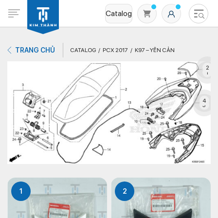
Catalog
TRANG CHỦ
CATALOG
PCX 2017
K97 – YÊN CẢN
2
1
4
3
Không có sản phẩm nào trong giỏ hàng
1
2