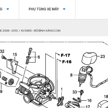
OG
PHỤ TÙNG XE MÁY
E 2008 - 2010
KVG950 – BỘ BÌNH XĂNG CON