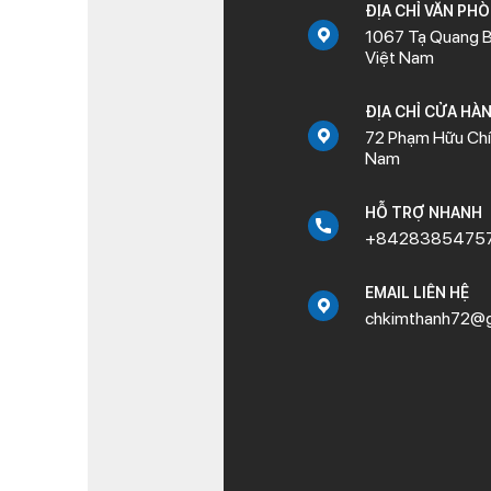
ĐỊA CHỈ VĂN PH
1067 Tạ Quang B
Việt Nam
ĐỊA CHỈ CỬA HÀ
72 Phạm Hữu Chí,
Nam
HỖ TRỢ NHANH
+8428385475
EMAIL LIÊN HỆ
chkimthanh72@g