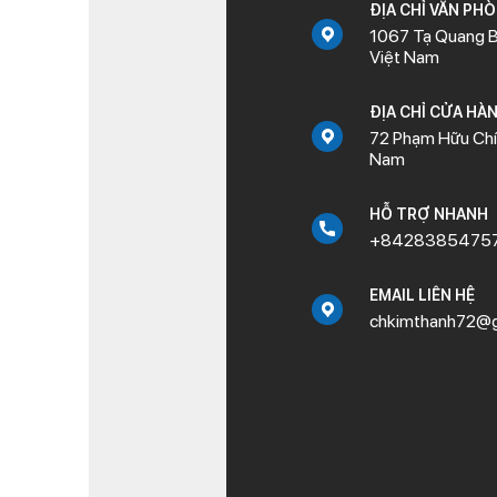
ĐỊA CHỈ VĂN PH
1067 Tạ Quang B
Việt Nam
ĐỊA CHỈ CỬA HÀ
72 Phạm Hữu Chí,
Nam
HỖ TRỢ NHANH
+8428385475
EMAIL LIÊN HỆ
chkimthanh72@g