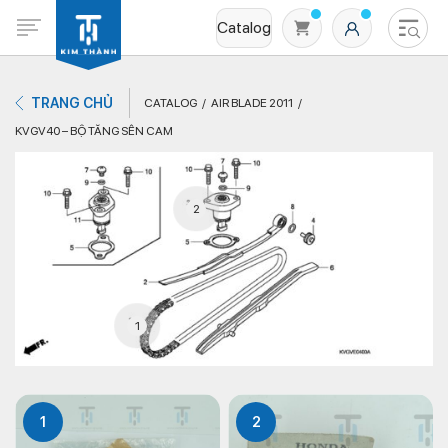
Catalog
TRANG CHỦ
CATALOG
AIR BLADE 2011
KVGV40 – BỘ TĂNG SÊN CAM
2
Không có sản phẩm nào trong giỏ hàng
1
1
2