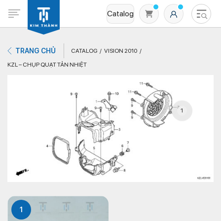
Catalog
TRANG CHỦ
CATALOG
VISION 2010
KZL – CHỤP QUẠT TẢN NHIỆT
1
Không có sản phẩm nào trong giỏ hàng
1