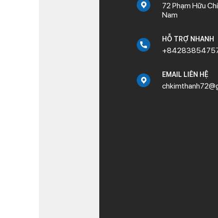
72 Phạm Hữu Chí,
Nam
HỖ TRỢ NHANH
+8428385475
EMAIL LIÊN HỆ
chkimthanh72@g