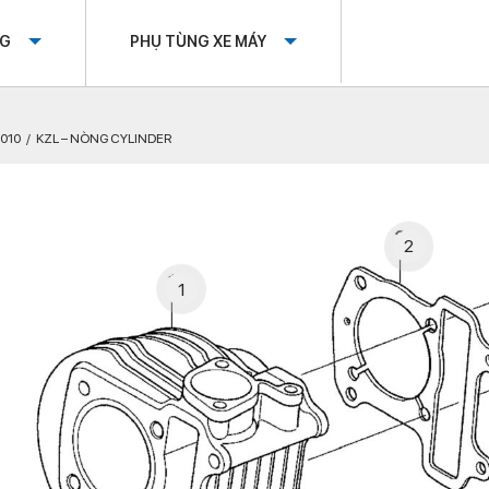
OG
PHỤ TÙNG XE MÁY
2010
KZL – NÒNG CYLINDER
2
1