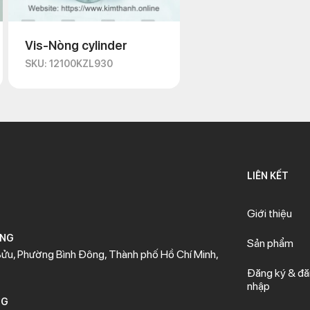
Vis-Nòng cylinder
SKU: 12100KZL930
LIÊN KẾT
Giới thiệu
ÒNG
Sản phẩm
ửu, Phường Bình Đông, Thành phố Hồ Chí Minh,
Đăng ký & đ
nhập
NG