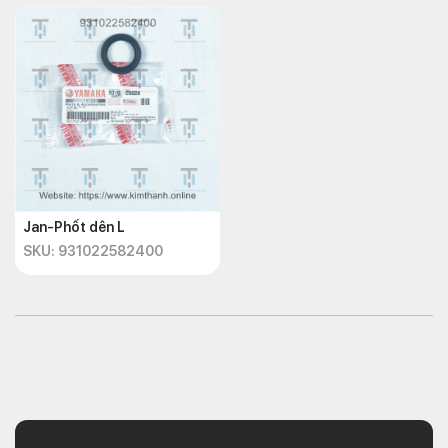
Jan-Phốt dên L
SKU: 931022582400