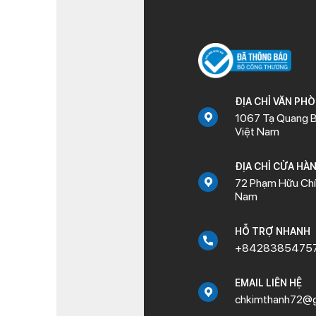
ĐỊA CHỈ VĂN PH
1067 Tạ Quang B
Việt Nam
ĐỊA CHỈ CỬA HÀ
72 Phạm Hữu Chí,
Nam
HỖ TRỢ NHANH
+8428385475
EMAIL LIÊN HỆ
chkimthanh72@g