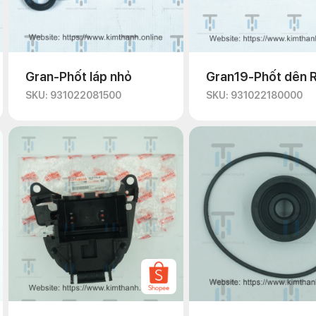
Gran-Phốt láp nhỏ
Gran19-Phốt dên 
SKU: 931022081500
SKU: 931022180000