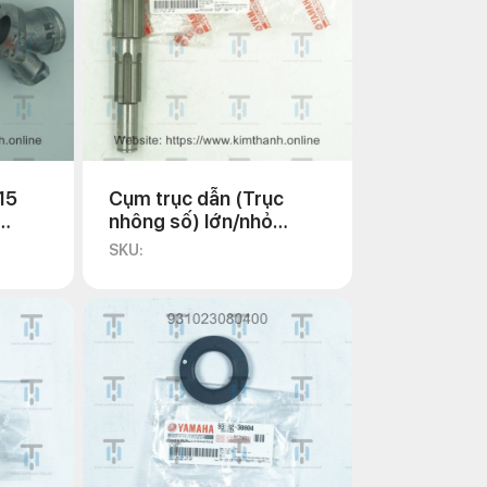
15
Cụm trục dẫn (Trục
nhông số) lớn/nhỏ
Exciter 135 2011
SKU: