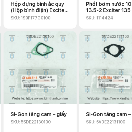
Hộp đựng bình ắc quy
Phốt bơm nước 10
(Hộp bình điện) Exciter
13.5-2 Exciter 135
135 2010
SKU: 1S9F177G0100
SKU: 1114424
Si-Gon tăng cam – giấy
Si-Gon tăng cam – 
SKU: 5SDE22130100
SKU: 5VDE22131100