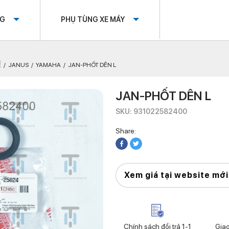
OG
PHỤ TÙNG XE MÁY
Ế
JANUS
YAMAHA
JAN-PHỐT DÊN L
JAN-PHỐT DÊN L
SKU: 931022582400
Share:
Xem giá tại website mới
Chính sách đổi trả 1-1
Gia