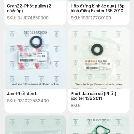
Gran22-Phốt pulley (2
Hộp đựng bình ắc quy (Hộp
cái/cặp)
bình điện) Exciter 135 2010
SKU: BJJE74650000
SKU: 1S9F177G0100
Jan-Phốt dên L
Phớt dầu cần số (Phốt)
Exciter 135 2011
SKU: 931022582400
SKU: