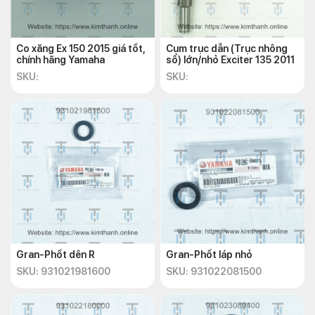
Co xăng Ex 150 2015 giá tốt,
Cụm trục dẫn (Trục nhông
chính hãng Yamaha
số) lớn/nhỏ Exciter 135 2011
SKU:
SKU:
Gran-Phốt dên R
Gran-Phốt láp nhỏ
SKU: 931021981600
SKU: 931022081500