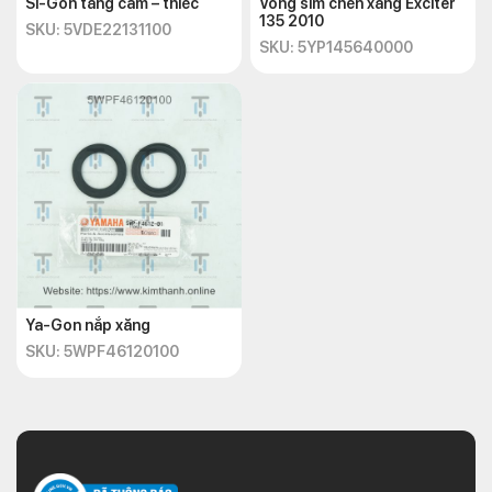
Si-Gon tăng cam – thiếc
Vòng sim chén xăng Exciter
135 2010
SKU: 5VDE22131100
SKU: 5YP145640000
Ya-Gon nắp xăng
SKU: 5WPF46120100