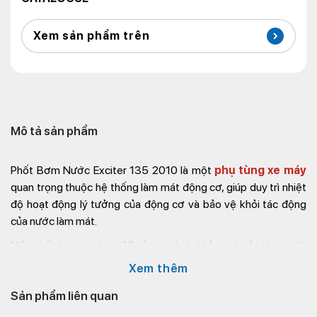
Xem sản phẩm trên
Mô tả sản phẩm
Phốt Bơm Nước Exciter 135 2010
là một
phụ tùng xe máy
quan trọng thuộc hệ thống làm mát động cơ, giúp duy trì nhiệt
độ hoạt động lý tưởng của động cơ và bảo vệ khỏi tác động
của nước làm mát.
Nếu phốt bơm nước ex10 của bạn bị hư hỏng và cần thay mới,
hãy đến ngay cửa hàng
phụ kiện xe exciter
Kim Thành để
Xem thêm
mua phụ tùng xe Yamaha chất lượng tốt, giá siêu ưu đãi. Liên hệ
Sản phẩm liên quan
ngay để được tư vấn cụ thể nhé!