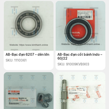
Thông tin mua
phụ tùng xe ex10
tại Kim Thành:
Địa chỉ:
72 – 74 Phạm Hữu Chí, P.12, Q.5, TP.HCM
Website:
https://kimthanh.online/
Hotline:
+842838547570
Email:
chkimthanh72@gmail.com
AB-Bạc đạn 6207 – dên lớn
AB-Bạc đạn cốt bánh Indo –
60/22
SKU: 1110361
SKU: 91009KVB903