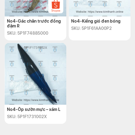
No4-Gác chân trước đồng
No4-Kiếng gió đen bóng
đậm R
SKU: 5P1F61AA00P2
SKU: 5P1F74885000
No4-Ốp sườn mực – xám L
SKU: 5P1F1731002X