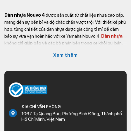
Dàn nhựa Nouvo 4
được sản xuất từ chất liệu nhựa cao cấp,
mang đến sự bền bỉ và độ chắc chắn vượt trội. Với thiết kế phù
hợp, từng chi tiết của dàn nhựa được gia công tỉ mỉ để đảm
bảo sự vừa vặn hoàn hảo với xe Yamaha Nouvo 4.
Dàn nhựa
không chỉ giúp bảo vệ các bộ phận bên trong xe khỏi bụi bẩn,
va đập mà còn có khả năng chịu lực tốt, chống nứt vỡ ngay cả
Xem thêm
khi gặp điều kiện thời tiết khắc nghiệt như nắng gắt hay mưa
nhiều. Đặc biệt,
dàn áo Nouvo
có khả năng chống ố vàng và
bền màu theo thời gian, giữ cho chiếc xe luôn như mới mà
không cần phải thay thế thường xuyên.
Không chỉ có chức năng bảo vệ, dàn nhựa Nouvo 4 còn mang
lại vẻ ngoài bắt mắt và phong cách cho chiếc xe của bạn. Với
màu sắc sống động, tươi sáng và thiết kế hiện đại,
phụ tùng
ĐỊA CHỈ VĂN PHÒNG
xe Nouvo 4
này giúp nâng cao tính thẩm mỹ, khiến xe trở nên
1067 Tạ Quang Bửu, Phường Bình Đông, Thành phố
nổi bật hơn. Việc lắp đặt rất dễ dàng và không tốn nhiều thời
Hồ Chí Minh, Việt Nam
gian, giúp người dùng tiết kiệm công sức và chi phí.