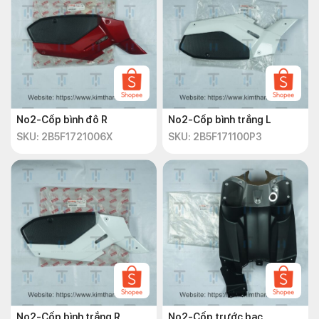
No2-Cốp bình đô R
No2-Cốp bình trắng L
SKU: 2B5F1721006X
SKU: 2B5F171100P3
No2-Cốp bình trắng R
No2-Cốp trước bạc