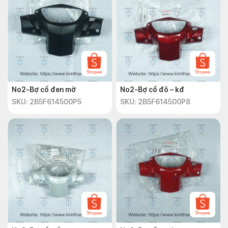
No2-Bợ cổ đen mờ
No2-Bợ cổ đô – kđ
SKU: 2B5F614500P5
SKU: 2B5F614500P8