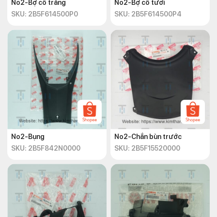
No2-Bợ cổ trắng
No2-Bợ cổ tươi
SKU: 2B5F614500P0
SKU: 2B5F614500P4
No2-Bụng
No2-Chắn bùn trước
SKU: 2B5F842N0000
SKU: 2B5F15520000