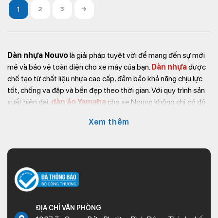
2
3
→
Dàn nhựa Nouvo
là giải pháp tuyệt vời để mang đến sự mới
mẻ và bảo vệ toàn diện cho xe máy của bạn.
Dàn nhựa
được
chế tạo từ chất liệu nhựa cao cấp, đảm bảo khả năng chịu lực
tốt, chống va đập và bền đẹp theo thời gian. Với quy trình sản
xuất hiện đại,
dàn áo Yamaha
cho xe Nouvo không chỉ có độ
chính xác cao mà còn mang lại sự vừa vặn hoàn hảo khi lắp đặt,
Xem thêm
giúp xe giữ được diện mạo đồng nhất và sắc nét.
Màu sắc của dàn áo xe Nouvo được xử lý kỹ lưỡng, giữ được
độ sáng bóng và bền màu ngay cả khi phải tiếp xúc với điều
kiện thời tiết khắc nghiệt. Bề mặt sản phẩm trơn nhẵn giúp dễ
dàng vệ sinh, mang lại vẻ ngoài luôn như mới cho xe.
Dàn nhựa Nouvo chính hãng hiện đã có mặt tại Kim Thành, nơi
cung cấp đầy đủ các
phụ tùng xe máy
chất lượng cao với
ĐỊA CHỈ VĂN PHÒNG