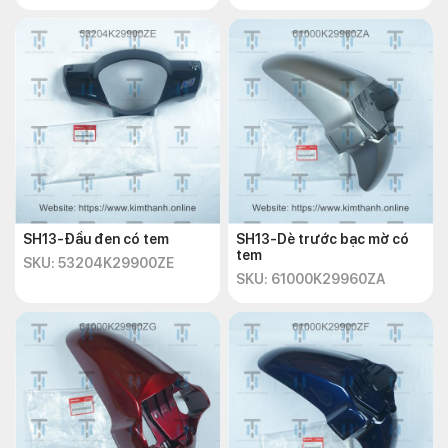
SH13-Đầu đen có tem
SH13-Dè trước bạc mờ có
tem
SKU: 53204K29900ZE
SKU: 61000K29960ZA