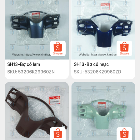
SH13-Bợ cổ lam
SH13-Bợ cổ mực
SKU: 53206K29960ZN
SKU: 53206K29960ZD