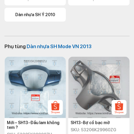
Dàn nhựa SH Ý 2010
Phụ tùng
Dàn nhựa SH Mode VN 2013
Mới – SH13-Đầu lam không
SH13-Bợ cổ bạc mờ
tem ?
SKU: 53206K29960ZG