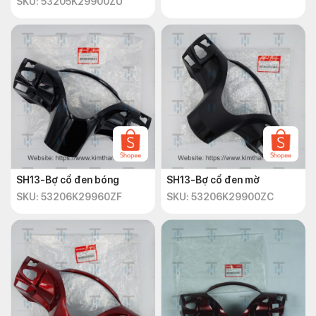
SKU: 53205K29900ZU
SH13-Bợ cổ đen bóng
SH13-Bợ cổ đen mờ
SKU: 53206K29960ZF
SKU: 53206K29900ZC