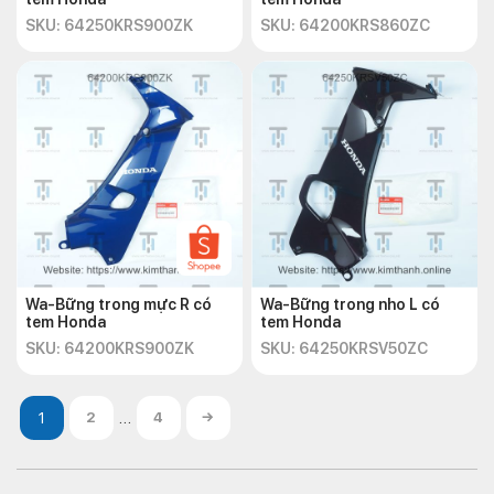
SKU: 64250KRS900ZK
SKU: 64200KRS860ZC
Wa-Bững trong mực R có
Wa-Bững trong nho L có
tem Honda
tem Honda
SKU: 64200KRS900ZK
SKU: 64250KRSV50ZC
…
2
4
→