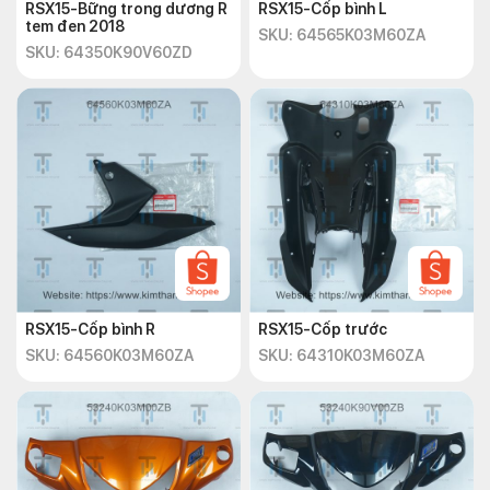
RSX15-Bững trong dương R
RSX15-Cốp bình L
tem đen 2018
SKU: 64565K03M60ZA
SKU: 64350K90V60ZD
RSX15-Cốp bình R
RSX15-Cốp trước
SKU: 64560K03M60ZA
SKU: 64310K03M60ZA