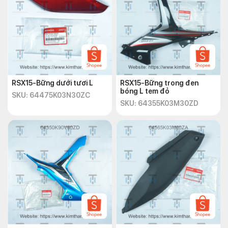
RSX15-Bững dưới tươi L
RSX15-Bững trong đen
bóng L tem đỏ
SKU: 64475K03N30ZC
SKU: 64355K03M30ZD