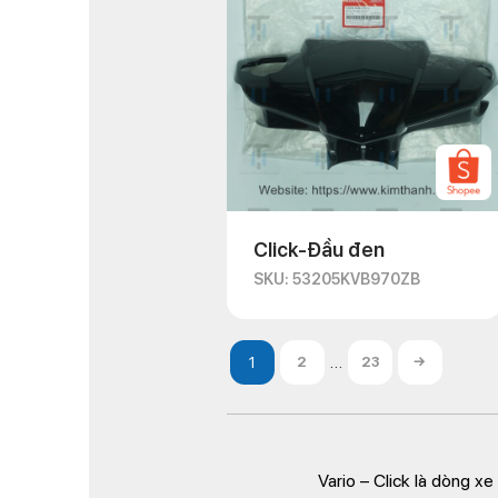
Click-Đầu đen
SKU: 53205KVB970ZB
…
2
23
→
Vario – Click là dòng x