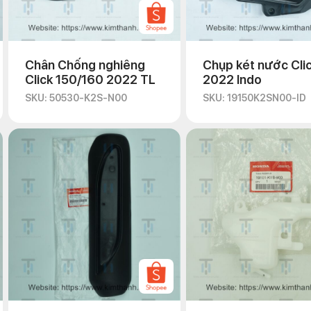
Chân Chống nghiêng
Chụp két nước Cli
Click 150/160 2022 TL
2022 Indo
SKU: 50530-K2S-N00
SKU: 19150K2SN00-ID