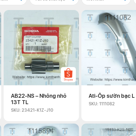
AB22-NS – Nhông nhỏ
Ati-Ốp sườn bạc L
13T TL
SKU: 1111082
SKU: 23421-K1Z-J10