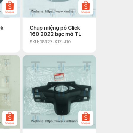
ck
Chụp miệng pô Click
160 2022 bạc mờ TL
SKU: 18327-K1Z-J10