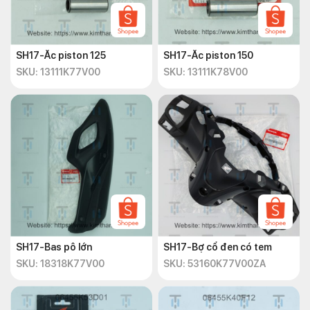
SH17-Ắc piston 125
SH17-Ắc piston 150
SKU: 13111K77V00
SKU: 13111K78V00
SH17-Bas pô lớn
SH17-Bợ cổ đen có tem
SKU: 18318K77V00
SKU: 53160K77V00ZA