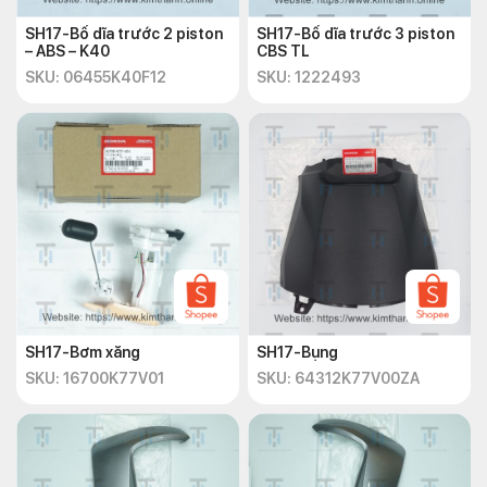
SH17-Bố dĩa trước 2 piston
SH17-Bố dĩa trước 3 piston
– ABS – K40
CBS TL
SKU: 06455K40F12
SKU: 1222493
SH17-Bơm xăng
SH17-Bụng
SKU: 16700K77V01
SKU: 64312K77V00ZA