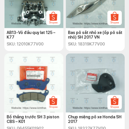
AB13-Vỏ đầu quy lat 125 –
Bas pô sắt nhỏ xe (ốp pô sắt
K77
nhỏ) SH 2017 VN
SKU: 12010K77V00
SKU: 18319K77V00
Bố thắng trước SH 3 piston
Chụp miệng pô xe Honda SH
CBS – K01
2017
SKU: 06455K01902
SKU: 18327K77V00