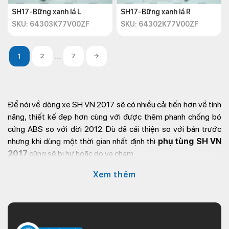
SH17-Bững xanh lá L
SH17-Bững xanh lá R
SKU: 64303K77V00ZF
SKU: 64302K77V00ZF
…
2
7
→
Để nói về dòng xe SH VN 2017 sẽ có nhiều cải tiến hơn về tính
năng, thiết kế đẹp hơn cùng với được thêm phanh chống bó
cứng ABS so với đời 2012. Dù đã cải thiện so với bản trước
nhưng khi dùng một thời gian nhất định thì
phụ tùng SH VN
2017
cũng sẽ bị hư hoặc do va chạm.
Khi đó, khách hàng cần phải tìm kiếm các đại lý phụ tùng hoặc
Xem thêm
trung tâm sửa xe để có thể thay thế hoặc làm mới
phụ tùng SH
của mình. Nhưng vì số lượng
phụ tùng SH VN 2017
phố biến
trên thị trường nên rất khó để đảm bảo được chất lượng của
bên cung cấp.