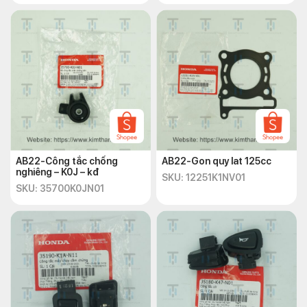
AB22-Công tắc chống
AB22-Gon quy lat 125cc
nghiêng – K0J – kđ
SKU: 12251K1NV01
SKU: 35700K0JN01