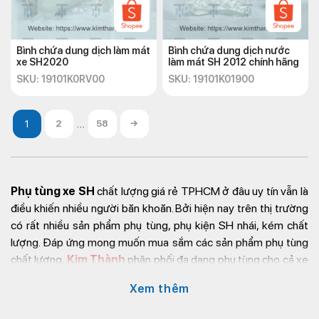
Bình chứa dung dịch làm mát
Bình chứa dung dịch nước
xe SH2020
làm mát SH 2012 chính hãng
SKU: 19101K0RV00
SKU: 19101K01900
…
2
58
→
Phụ tùng xe SH
chất lượng giá rẻ TPHCM ở đâu uy tín vẫn là
điều khiến nhiều người băn khoăn. Bởi hiện nay trên thị trường
có rất nhiều sản phẩm phụ tùng, phụ kiện SH nhái, kém chất
lượng. Đáp ứng mong muốn mua sắm các sản phẩm phụ tùng
chất lượng,
Kim Thành
phân phối đa dạng phụ tùng cho cả xe
SH Việt Nam và SH Ý nhập khẩu. Liên hệ trực tiếp hotline
Xem thêm
(028) 38.547.570
để được tư vấn mua hàng.