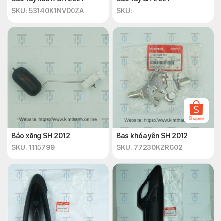
SKU: 53140K1NV00ZA
SKU:
Báo xăng SH 2012
Bas khóa yên SH 2012
SKU: 1115799
SKU: 77230KZR602