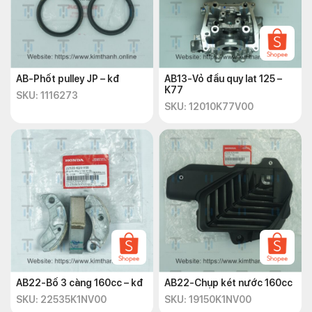
AB-Phốt pulley JP – kđ
AB13-Vỏ đầu quy lat 125 –
K77
SKU: 1116273
SKU: 12010K77V00
AB22-Bố 3 càng 160cc – kđ
AB22-Chụp két nước 160cc
SKU: 22535K1NV00
SKU: 19150K1NV00