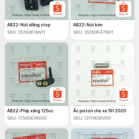
AB22-Nút idling stop
AB22-Nút kèn
SKU: 35190K1AN11
SKU: 35180K47N01
AB22-Phíp xăng 125cc
Ắc piston cho xe SH 2020
SKU: 17560K1NV00
SKU: 13111K0RV00