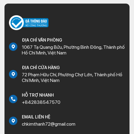
Mua phụ tùng xe máy SH chính hãng tại Kim Thành
Giới thiệu các phụ tùng xe SH
Việt Nam
ĐỊA CHỈ VĂN PHÒNG
1067 Tạ Quang Bửu, Phường Bình Đông, Thành phố
Hồ Chí Minh, Việt Nam
Giới thiệu các phụ tùng xe SH Việt Nam
ĐỊA CHỈ CỬA HÀNG
72 Phạm Hữu Chí, Phường Chợ Lớn, Thành phố Hồ
Chí Minh, Việt Nam
Có rất nhiều địa chỉ bán phụ tùng xe SH Việt Nam, nhưng
không phải địa chỉ nào cũng cung cấp cho bạn các sản phẩm
chất lượng, chính hãng. Đặc biệt, nếu bạn cần tìm phụ tùng
HỖ TRỢ NHANH
+842838547570
chính hãng trọn bộ hoặc số lượng lớn để kinh doanh thì cần tìm
tới các địa chỉ cửa hàng phụ tùng lớn, chẳng hạn như Kim
Thành.
EMAIL LIÊN HỆ
chkimthanh72@gmail.com
Hiện cửa hàng phụ tùng xe máy Kim Thành đang phân phối tất