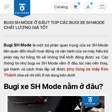
Catalog
BUGI SH MODE Ở ĐÂU? TOP CÁC BUGI XE SH MODE
CHẤT LƯỢNG GIÁ TỐT
Bugi SH Mode
là một bộ phận quan trọng của xe SH Mode
liên quan đến chuỗi hoạt động và vận hành của xe máy. Nếu bộ
phận này hư hỏng thì sẽ không thể khởi động được xe. Các
thông tin như bugi xe SH Mode nằm ở đâu, lúc nào nên thay,
Không có sản phẩm nào trong giỏ hàng
giá thành và cách tháo lắp sẽ được
phụ tùng xe máy Kim
Thành
chia sẻ chi tiết ở nội dung bên dưới.
Bugi xe SH Mode nằm ở đâu?