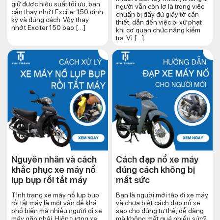
giữ được hiệu suất tối ưu, bạn
người vẫn còn lơ là trong việc
cần thay nhớt Exciter 150 định
chuẩn bị đầy đủ giấy tờ cần
kỳ và đúng cách. Vậy thay
thiết, dẫn đến việc bị xử phạt
nhớt Exciter 150 bao […]
khi cơ quan chức năng kiểm
tra. Vì […]
Nguyên nhân và cách
Cách đạp nổ xe máy
khắc phục xe máy nổ
đúng cách​ không bị
lụp bụp rồi tắt máy
mất sức
Tình trạng xe máy nổ lụp bụp
Bạn là người mới tập đi xe máy
rồi tắt máy là một vấn đề khá
và chưa biết cách đạp nổ xe
phổ biến mà nhiều người đi xe
sao cho đúng tư thế, dễ dàng
máy gặp phải. Hiện tượng xe
mà không mất quá nhiều sức?