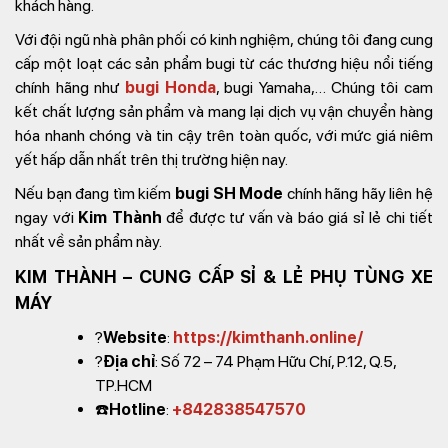
khách hàng.
Với đội ngũ nhà phân phối có kinh nghiệm, chúng tôi đang cung
cấp một loạt các sản phẩm bugi từ các thương hiệu nổi tiếng
chính hãng như
bugi Honda
, bugi Yamaha,… Chúng tôi cam
kết chất lượng sản phẩm và mang lại dịch vụ vận chuyển hàng
hóa nhanh chóng và tin cậy trên toàn quốc, với mức giá niêm
yết hấp dẫn nhất trên thị trường hiện nay.
Nếu bạn đang tìm kiếm
bugi SH Mode
chính hãng hãy liên hệ
ngay với
Kim Thành
để được tư vấn và báo giá sỉ lẻ chi tiết
nhất về sản phẩm này.
KIM THÀNH – CUNG CẤP SỈ & LẺ PHỤ TÙNG XE
MÁY
?
Website
:
https://kimthanh.online/
?
Địa chỉ
: Số 72 – 74 Phạm Hữu Chí, P.12, Q.5,
TP.HCM
☎️
Hotline
:
+842838547570