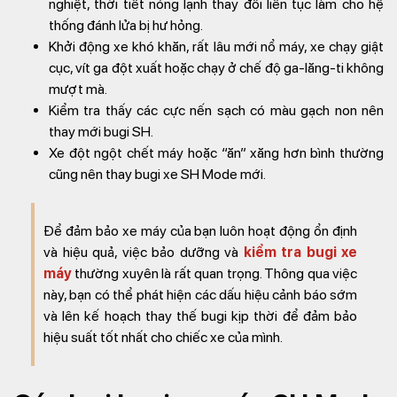
nghiệt, thời tiết nóng lạnh thay đổi liên tục làm cho hệ
thống đánh lửa bị hư hỏng.
Khởi động xe khó khăn, rất lâu mới nổ máy, xe chạy giật
cục, vít ga đột xuất hoặc chạy ở chế độ ga-lăng-ti không
mượt mà.
Kiểm tra thấy các cực nến sạch có màu gạch non nên
thay mới bugi SH.
Xe đột ngột chết máy hoặc “ăn” xăng hơn bình thường
cũng nên thay bugi xe SH Mode mới.
Để đảm bảo xe máy của bạn luôn hoạt động ổn định
và hiệu quả, việc bảo dưỡng và
kiểm tra bugi xe
máy
thường xuyên là rất quan trọng. Thông qua việc
này, bạn có thể phát hiện các dấu hiệu cảnh báo sớm
và lên kế hoạch thay thế bugi kịp thời để đảm bảo
hiệu suất tốt nhất cho chiếc xe của mình.