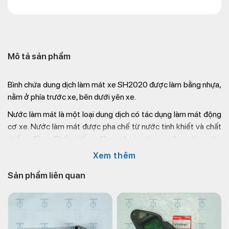
Mô tả sản phẩm
Bình chứa dung dịch làm mát xe SH2020 được làm bằng nhựa,
nằm ở phía trước xe, bên dưới yên xe.
Nước làm mát là một loại dung dịch có tác dụng làm mát động
cơ xe. Nước làm mát được pha chế từ nước tinh khiết và chất
chống đông. Chất chống đông có tác dụng ngăn ngừa nước
làm mát bị đóng băng trong mùa đông và bị sôi trong mùa hè.
Xem thêm
Nước làm mát cần được thay thế định kỳ theo khuyến cáo của
Sản phẩm liên quan
nhà sản xuất xe.
Dưới đây là một số lưu ý khi sử dụng bình chứa dung dịch làm
mát xe SH2020:
Không sử dụng nước lã để thay thế nước làm mát.