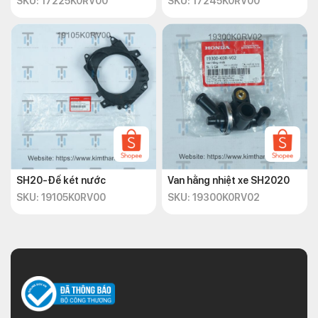
SKU: 17225K0RV00
SKU: 17245K0RV00
SH20-Đế két nước
Van hằng nhiệt xe SH2020
SKU: 19105K0RV00
SKU: 19300K0RV02