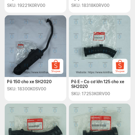
SKU: 19221K0RV00
SKU: 18318K0RV00
Pô 150 cho xe SH2020
Pô E – Co cơ lớn 125 cho xe
SH2020
SKU: 18300K0SV00
SKU: 17253K0RV00