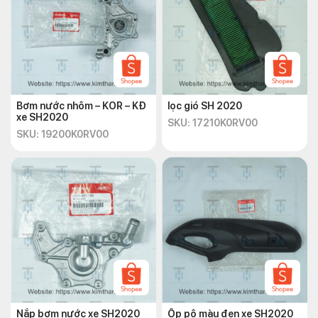
Không pha chế nước làm mát với các loại dung dịch khác.
Không sử dụng nước làm mát đã hết hạn sử dụng.
Thường xuyên kiểm tra mực nước làm mát và bổ sung
thêm nước làm mát khi cần thiết.
Thay thế nước làm mát định kỳ theo khuyến cáo của nhà
sản xuất xe.
Bơm nước nhôm – KOR – KĐ
lọc gió SH 2020
xe SH2020
Việc sử dụng bình chứa dung dịch làm mát đúng cách sẽ giúp
SKU: 17210K0RV00
SKU: 19200K0RV00
động cơ xe của bạn hoạt động tốt và bền hơn. Đặt ngay
phụ
tùng xe SH2020
này tại
cửa hàng Kim Thành Online
với
mức giá ưu đãi ngay hôm nay.
Nắp bơm nước xe SH2020
Ốp pô màu đen xe SH2020