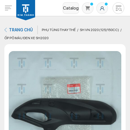
Catalog
TRANG CHỦ
PHỤ TÙNG THAY THẾ
SH VN 2020 (125/150CC)
ỐP PÔ MÀU ĐEN XE SH2020
Không có sản phẩm nào trong giỏ hàng