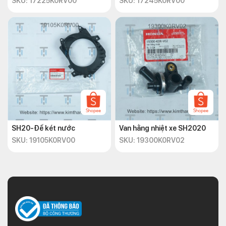
SKU: 17225K0RV00
SKU: 17245K0RV00
SH20-Đế két nước
Van hằng nhiệt xe SH2020
SKU: 19105K0RV00
SKU: 19300K0RV02