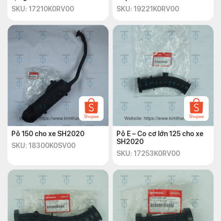
SKU: 17210K0RV00
SKU: 19221K0RV00
Pô 150 cho xe SH2020
Pô E – Co cơ lớn 125 cho xe
SH2020
SKU: 18300K0SV00
SKU: 17253K0RV00