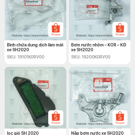
xe khỏi những tác động xấu từ môi trường. Nếu bạn đang tìm
kiếm một phụ kiện trang trí xe máy thì ốp pô màu đen xe
SH2020 là một lựa chọn tuyệt vời.
Dưới đây là một số thông tin về ốp pô màu đen xe SH2020:
Chất liệu:
nhựa ABS cao cấp
Màu sắc:
đen
Bình chứa dung dịch làm mát
Bơm nước nhôm – KOR – KĐ
Kiểu dáng:
tinh tế, phù hợp với tổng thể của xe
xe SH2020
xe SH2020
SH2020
SKU: 19101K0RV00
SKU: 19200K0RV00
Nếu bạn muốn mua ốp pô màu đen xe SH2020, bạn có thể tìm
mua tại các cửa hàng phụ kiện xe máy hoặc mua online tại
Kim
Thành Online
.
lọc gió SH 2020
Nắp bơm nước xe SH2020