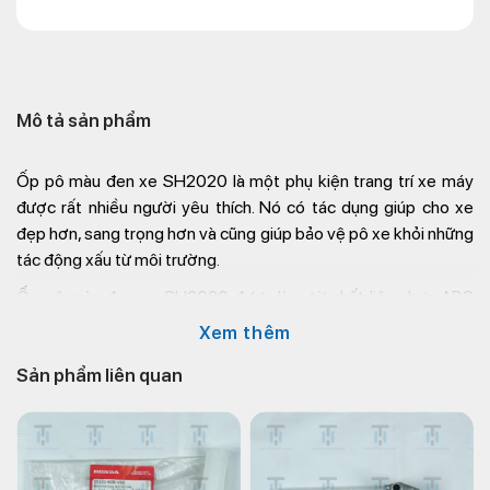
Mô tả sản phẩm
Ốp pô màu đen xe SH2020 là một phụ kiện trang trí xe máy
được rất nhiều người yêu thích. Nó có tác dụng giúp cho xe
đẹp hơn, sang trọng hơn và cũng giúp bảo vệ pô xe khỏi những
tác động xấu từ môi trường.
Ốp pô màu đen xe SH2020 được làm từ chất liệu nhựa ABS
cao cấp, có độ bền cao và chịu được nhiệt độ tốt. Nó được
Xem thêm
thiết kế với kiểu dáng tinh tế, phù hợp với tổng thể của xe
Sản phẩm liên quan
SH2020.
Ốp pô màu đen xe SH2020 là một phụ kiện trang trí xe máy
giá rẻ nhưng mang lại hiệu quả cao.
Phụ tùng xe SH2020
này
giúp cho xe đẹp hơn, sang trọng hơn và cũng giúp bảo vệ pô